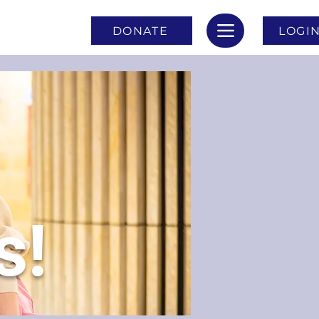
DONATE
LOGI
s!